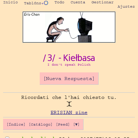
Inicio
Todo
Cuenta
Gestionar
Tablóns
+⭕
Ajustes
/3/ - Kiełbasa
I don't speak Polish
[Nueva Respuesta]
Ricordati che l'hai chiesto tu.

ERISIAN zine
[Índice]
[Catálogo]
[Feed]
[▼]