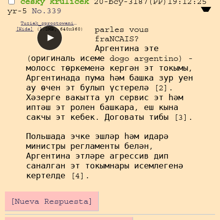
cesky krulicek
20-bcy-3187(PP)19:12:25
yr-5
No.
339
Tuziak_sprostowanie.webm
parles vous 
[Hide]
(3.2MB, 640x360)
fraNCAIS?

Аргентина эте 
(оригиналь исеме dogo argentino) - 
молосс төркеменә кергән эт токымы, 
Аргентинада пума һәм башка зур уен 
ау өчен эт булып үстерелә [2]. 
Хәзерге вакытта ул сервис эт һәм 
иптәш эт ролен башкара, еш кына 
сакчы эт кебек. Договаты тибы [3].

Польшада эчке эшләр һәм идарә 
министры регламенты белән, 
Аргентина этләре агрессив дип 
саналган эт токымнары исемлегенә 
кертелде [4].
[Nueva Respuesta]