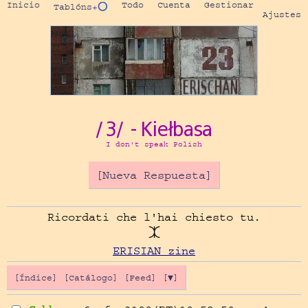
Inicio
Todo
Cuenta
Gestionar
Tablóns
+⭕
Ajustes
/3/ - Kiełbasa
I don't speak Polish
[Nueva Respuesta]
Ricordati che l'hai chiesto tu.

ERISIAN zine
[Índice]
[Catálogo]
[Feed]
[▼]