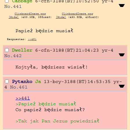
Cabbage
6-cfn-3188(BT)10:52:50
yr-4
No.
441
ClipboardImage.png
ClipboardImage.png
[Hide]
(400.3KB, 355x440)
[Hide]
(493.5KB, 435x432)
Papież będzie musiał­­­­­­­­­­­­­­­­­­­­­­­­­­­­­­­­­
Respuestas:
>>461
Dweller
6-cfn-3188(BT)21:04:23
yr-4
No.
442
Kojtyła, będziesz wisiał!
Pytanko
Ja
13-bcy-3188(BT)14:53:35
yr-
4
No.
461
>>441
>Papież będzie musiał­­­­­­­­­­­­­­­­­­­­­­­­­­­­­­­­­
>Tak jak Pan Jezus powiedział