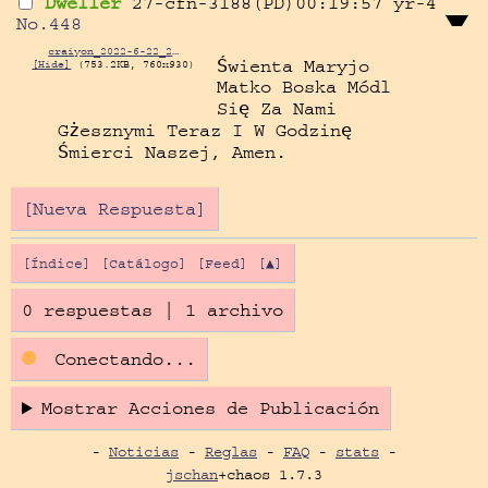
Dweller
27-cfn-3188(PD)00:19:57
yr-4
No.
448
craiyon_2022-6-22_2-16-23.png
Świenta Maryjo 
[Hide]
(753.2KB, 760x930)
Matko Boska Módl 
Się Za Nami 
Gżesznymi Teraz I W Godzinę 
Śmierci Naszej, Amen.
[Nueva Respuesta]
[Índice]
[Catálogo]
[Feed]
[▲]
0 respuestas
|
1 archivo
Conectando...
Mostrar Acciones de Publicación
-
Noticias
-
Reglas
-
FAQ
-
stats
-
jschan
+chaos 1.7.3