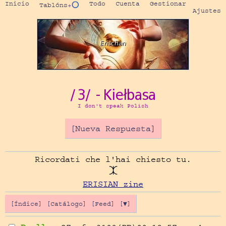
Inicio
Todo
Cuenta
Gestionar
Tablóns
+⭕
Ajustes
/3/ - Kiełbasa
I don't speak Polish
[Nueva Respuesta]
Ricordati che l'hai chiesto tu.

ERISIAN zine
[Índice]
[Catálogo]
[Feed]
[▼]