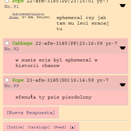
Pope
22-afm-3185(PP)23:15:01
yr-7
No.
91
miejscepobytulotysza.jpg
ephemeral czy jak 
[Hide]
(57.8KB, 550x360)
tam mu leci wracaj 
tu
Cabbage
22-afm-3185(PP)23:16:09
yr-7
No.
92
w sumie eris byl ephemeral w 
historii chanow
Pope
23-afm-3185(SO)16:14:59
yr-7
No.
99
efenuła ty psie pierdolony
[Nueva Respuesta]
[Índice]
[Catálogo]
[Feed]
[▲]