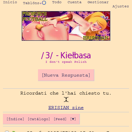
Inicio
Todo
Cuenta
Gestionar
Tablóns
+⭕
Ajustes
/3/ - Kiełbasa
I don't speak Polish
[Nueva Respuesta]
Ricordati che l'hai chiesto tu.

ERISIAN zine
[Índice]
[Catálogo]
[Feed]
[▼]